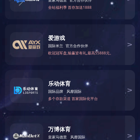
加工流变母粒
成核母粒
阻燃母粒
消光母粒
疏水母粒
导电母粒
导热母粒
镭雕母粒
农膜用保温母粒
激光焊接母粒
抗菌母粒
高浓度色母粒系列
黑色母粒