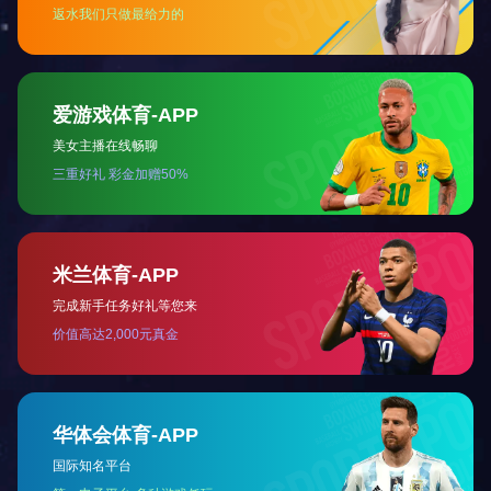
咨询热线
13505388389
15621359333
0538-8811686
地址：山东省泰安市大汶口镇
九游·体育