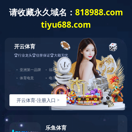
欢迎来到九游·体育官网！
九游·体育
SHANDONG JIEMAO NEW 
网站首页
关于我们
产
检测设备
新闻中心
九游（中国）